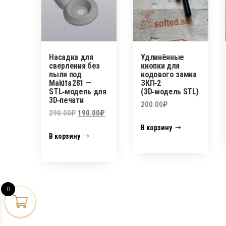
Насадка для
Удлинённые
сверления без
кнопки для
пыли под
кодового замка
Makita 281 —
ЗКП‑2
STL‑модель для
(3D‑модель STL)
3D‑печати
200.00
₽
Первоначальная
Текущая
290.00
₽
190.00
₽
цена
цена:
В корзину
В корзину
составляла
190.00₽.
290.00₽.
0