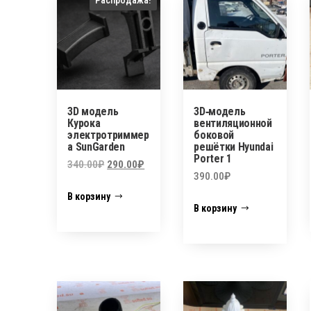
3D модель
3D‑модель
Курока
вентиляционной
электротриммер
боковой
а SunGarden
решётки Hyundai
Porter 1
Первоначальная
Текущая
340.00
₽
290.00
₽
390.00
₽
цена
цена:
В корзину
составляла
290.00₽.
В корзину
340.00₽.