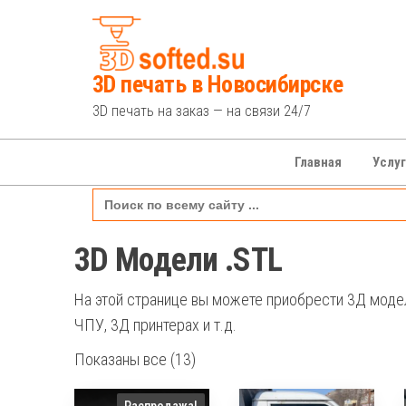
Перейти
к
содержимому
3D печать в Новосибирске
3D печать на заказ — на связи 24/7
Главная
Услу
Search
for:
3D Модели .STL
На этой странице вы можете приобрести 3Д модел
ЧПУ, 3Д принтерах и т.д.
Показаны все (13)
Распродажа!