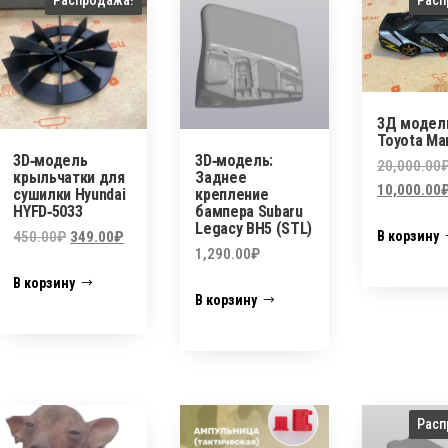
3Д модел
Toyota Ma
3D‑модель
3D‑модель:
20,000.00
крыльчатки для
Заднее
10,000.00
сушилки Hyundai
крепление
HYFD‑5033
бампера Subaru
Legacy BH5 (STL)
Первоначальная
Текущая
В корзину
450.00
₽
349.00
₽
1,290.00
₽
цена
цена:
В корзину
составляла
349.00₽.
В корзину
450.00₽.
Расп