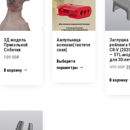
3Д модель
Ампульница
Заглушка
Прикольной
военная(тактиче
рейлинга 
Собачки
ская)
CR‑V (2021
— STL‑мо
Этот
100.00
₽
для 3D‑пе
Выберите
товар
П
499.00
₽
3
параметры
В корзину
имеет
ц
В корзину
с
несколько
49
вариаций.
Опции
можно
выбрать
на