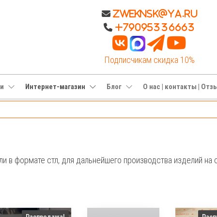
Zweknsk@ya.ru
+79095336663
Подписчикам скидка 10%
ги
Интернет-магазин
Блог
О нас | контакты | От
и в формате стл, для дальнейшего производства изделий на 
Распродажа!
Расп