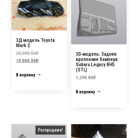
3Д модель Toyota
Mark 2
Первоначальная
20,000.00
₽
3D‑модель: Заднее
крепление бампера
цена
Текущая
10,000.00
₽
Subaru Legacy BH5
составляла
цена:
(STL)
В корзину
20,000.00₽.
10,000.00₽.
1,290.00
₽
В корзину
Распродажа!