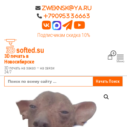
Перейти
Zweknsk@ya.ru
к
+79095336663
содержимому
Подписчикам скидка 10%
0
3D печать в
Новосибирске
Меню
3D печать на заказ — на связи
24/7
Search
for: