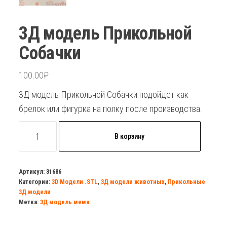
3Д модель Прикольной
Собачки
100.00
₽
3Д модель Прикольной Собачки подойдет как
брелок или фигурка на полку после производства.
Количество
В корзину
товара
3Д
модель
Артикул:
31686
Категории:
3D Модели .STL
,
3Д модели животных
,
Прикольные
Прикольной
3Д модели
Собачки
Метка:
3Д модель мема