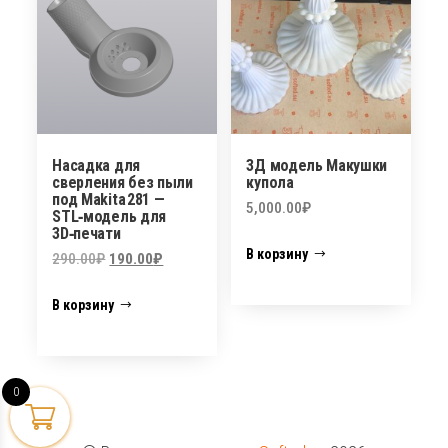
Насадка для
3Д модель Макушки
сверления без пыли
купола
под Makita 281 —
5,000.00
₽
STL‑модель для
3D‑печати
В корзину
Первоначальная
Текущая
290.00
₽
190.00
₽
цена
цена:
В корзину
составляла
190.00₽.
290.00₽.
0