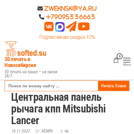
Перейти
Zweknsk@ya.ru
к
+79095336663
содержимому
Подписчикам скидка 10%
0
3D печать в
Новосибирске
Меню
3D печать на заказ — на связи
24/7
Search
for:
Центральная панель
рычага кпп Mitsubishi
Lancer
16.11.2022
От
ADMIN
0