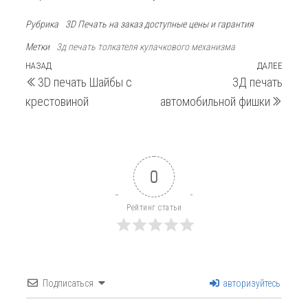
Рубрика
3D Печать на заказ доступные цены и гарантия
Метки
3д печать толкателя кулачкового механизма
Навигация
Предыдущая
НАЗАД
ДАЛЕЕ
След
3D печать Шайбы с
ЗД печать
запись
запи
по
крестовиной
автомобильной фишки
записям
0
Рейтинг статьи
Подписаться
авторизуйтесь