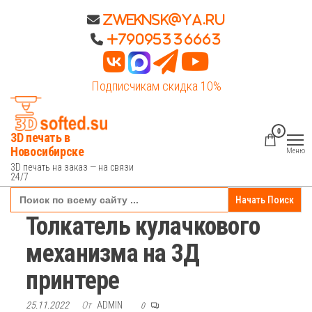
Перейти
Zweknsk@ya.ru
к
+79095336663
содержимому
Подписчикам скидка 10%
0
3D печать в
Новосибирске
Меню
3D печать на заказ — на связи
24/7
Search
for:
Толкатель кулачкового
механизма на 3Д
принтере
25.11.2022
От
ADMIN
0