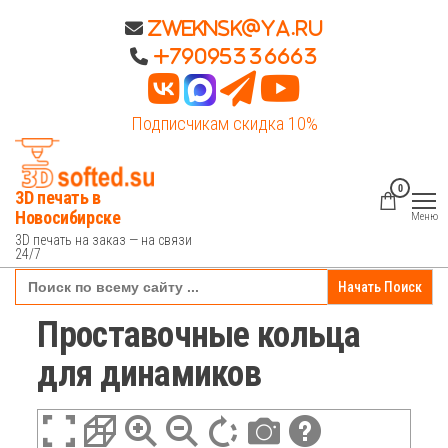
Перейти
Zweknsk@ya.ru
к
+79095336663
содержимому
Подписчикам скидка 10%
0
3D печать в
Новосибирске
Меню
3D печать на заказ — на связи
24/7
Search
for:
Проставочные кольца
для динамиков