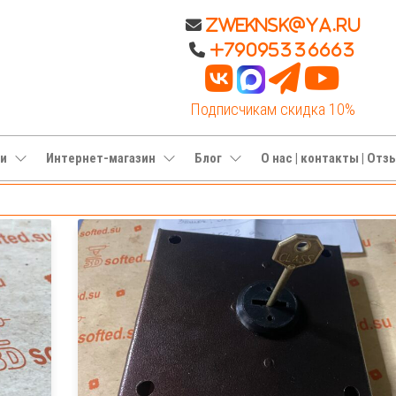
Zweknsk@ya.ru
+79095336663
Подписчикам скидка 10%
ги
Интернет-магазин
Блог
О нас | контакты | От