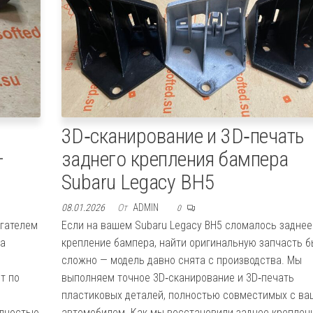
3D‑сканирование и 3D‑печать
—
заднего крепления бампера
Subaru Legacy BH5
08.01.2026
От
ADMIN
0
игателем
Если на вашем Subaru Legacy BH5 сломалось заднее
за
крепление бампера, найти оригинальную запчасть 
сложно — модель давно снята с производства. Мы
т по
выполняем точное 3D‑сканирование и 3D‑печать
пластиковых деталей, полностью совместимых с в
олностью
автомобилем. Как мы восстановили заднее креплен