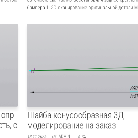
бампера 1. 3D‑сканирование оригинальной детали 
иопр
Шайба конусообразная 3Д
ть, с
моделирование на заказ
13.11.2025
От
ADMIN
0