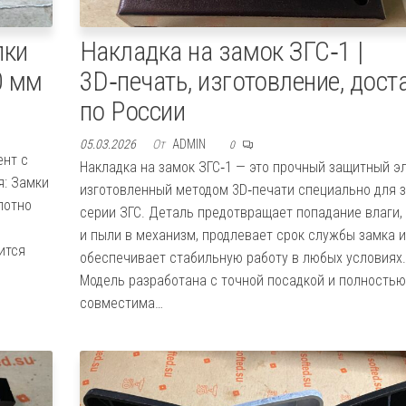
пки
Накладка на замок ЗГС‑1 |
0 мм
3D‑печать, изготовление, дост
по России
05.03.2026
От
ADMIN
0
ент с
Накладка на замок ЗГС‑1 — это прочный защитный э
я: Замки
изготовленный методом 3D‑печати специально для 
лотно
серии ЗГС. Деталь предотвращает попадание влаги,
и пыли в механизм, продлевает срок службы замка и
ится
обеспечивает стабильную работу в любых условиях.
Модель разработана с точной посадкой и полностью
совместима…