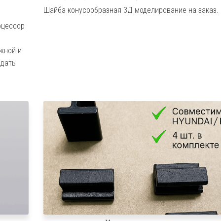
Шайба конусообразная 3Д моделирование на заказ.
оцессор
жной и
здать