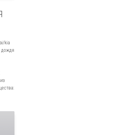
Я
i/kia
а дождя
х
 из
щества: