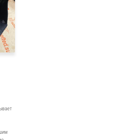
бывает
ашим
ие