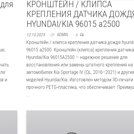
 для
КРОНШТЕЙН / КЛИПСА
КРЕПЛЕНИЯ ДАТЧИКА ДОЖД
HYUNDAI/KIA 96015 a2500
12.10.2025
От
ADMIN
0
Кронштейн / клипса крепления датчика дождя hyunda
ые,
96015 a2500. Кронштейн (клипса) крепления датчик
о
Hyundai/Kia 96015A2500 — надежное решение для
ечать
восстановления или замены штатного крепления на
для
автомобилях Kia Sportage IV (QL, 2016–2021) и други
ов и
моделей Hyundai/Kia. Изготовлен методом 3D‑печати
прочного PETG‑пластика, что обеспечивает: Преиму
…