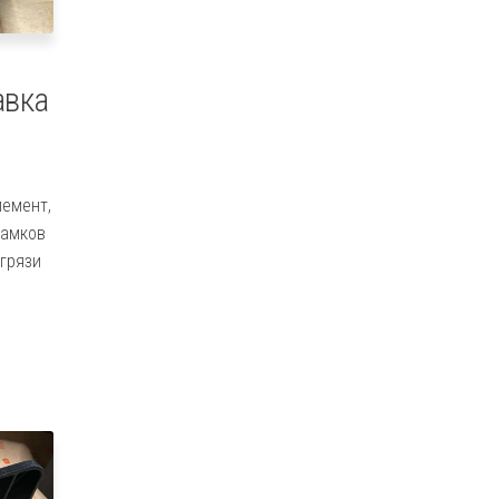
авка
лемент,
замков
 грязи