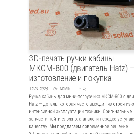
3D‑печать ручки кабины
МКСМ‑800 (двигатель Hatz) 
изготовление и покупка
12.01.2026
От
ADMIN
0
Ручка кабины для мини‑погрузчика МКСМ‑800 с дв
Hatz — деталь, которая часто выходит из строя из‑
интенсивной эксплуатации техники. Оригинальные
запчасти найти сложно, а аналоги нередко уступаю
качеству. Мы предлагаем современное решение —
3D‑печать прочной и долговечной ручки кабины, п