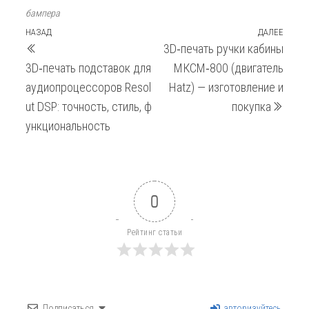
бампера
Навигация
Предыдущая
НАЗАД
ДАЛЕЕ
След
3D‑печать ручки кабины
запись
запи
по
3D‑печать подставок для
МКСМ‑800 (двигатель
записям
аудиопроцессоров Resol
Hatz) — изготовление и
ut DSP: точность, стиль, ф
покупка
ункциональность
0
Рейтинг статьи
Подписаться
авторизуйтесь