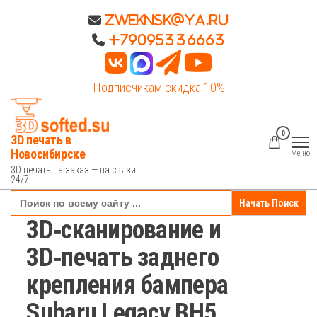
Перейти
Zweknsk@ya.ru
к
+79095336663
содержимому
Подписчикам скидка 10%
0
3D печать в
Новосибирске
Меню
3D печать на заказ — на связи
24/7
Search
for:
3D‑сканирование и
3D‑печать заднего
крепления бампера
Subaru Legacy BH5