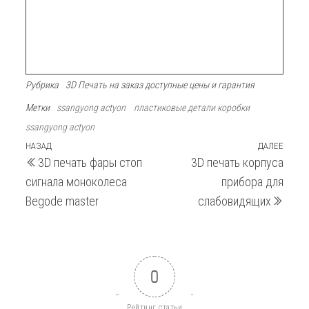
Рубрика
3D Печать на заказ доступные цены и гарантия
Метки
ssangyong actyon
пластиковые детали коробки
ssangyong actyon
Навигация
Предыдущая
НАЗАД
ДАЛЕЕ
След
3D печать фары стоп
3D печать корпуса
запись
запи
по
сигнала моноколеса
прибора для
записям
Begode master
слабовидящих
0
Рейтинг статьи