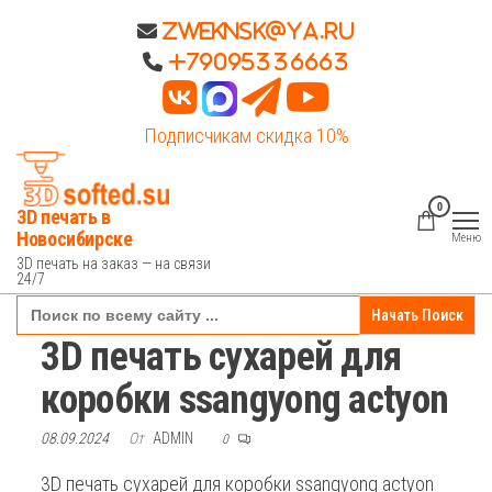
Перейти
Zweknsk@ya.ru
к
+79095336663
содержимому
Подписчикам скидка 10%
0
3D печать в
Новосибирске
Меню
3D печать на заказ — на связи
24/7
Search
for:
3D печать сухарей для
коробки ssangyong actyon
08.09.2024
От
ADMIN
0
3D печать сухарей для коробки ssangyong actyon