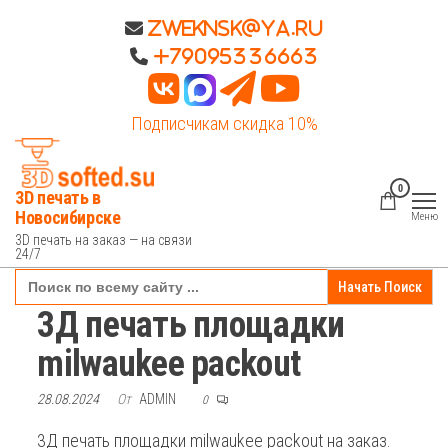
Перейти
Zweknsk@ya.ru
к
+79095336663
содержимому
Подписчикам скидка 10%
0
3D печать в
Новосибирске
Меню
3D печать на заказ — на связи
24/7
Search
for:
3Д печать площадки
milwaukee packout
28.08.2024
От
ADMIN
0
3Д печать площадки milwaukee packout на заказ.