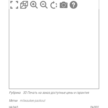
Рубрика
3D Печать на заказ доступные цены и гарантия
Метки
milwaukee packout
Предыдущая
НАЗАД
ДАЛЕЕ
След