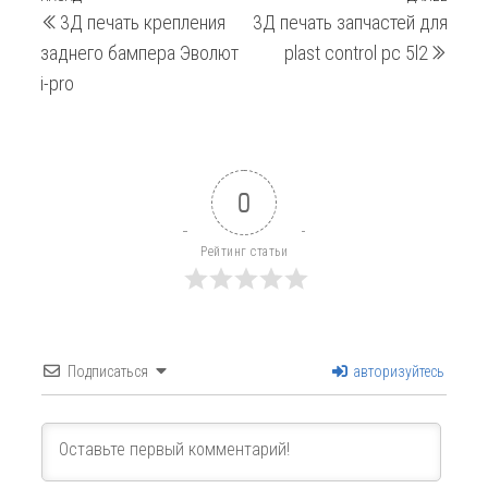
Навигация
3Д печать крепления
3Д печать запчастей для
запись
запи
по
заднего бампера Эволют
plast control pc 5l2
записям
i-pro
0
Рейтинг статьи
Подписаться
авторизуйтесь