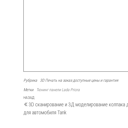
Рубрика
3D Печать на заказ доступные цены и гарантия
Метки
Тюнинг панели Lada Priora
Навигация
Предыдущая
НАЗАД
3D сканирование и 3Д моделирование колпака 
запись
по
для автомобиля Tank
записям