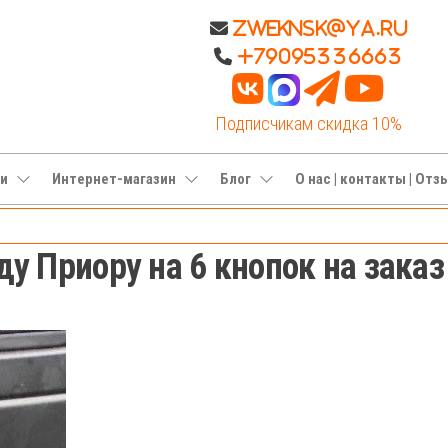
Zweknsk@ya.ru
+79095336663
Подписчикам скидка 10%
ги
Интернет-магазин
Блог
О нас | контакты | От
ду Приору на 6 кнопок на заказ