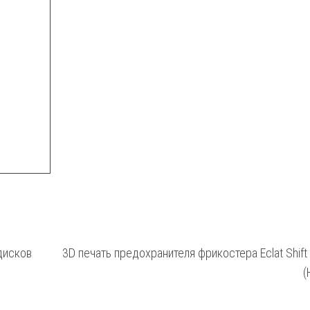
дисков
3D печать предохранителя фрикостера Eclat Shif
(