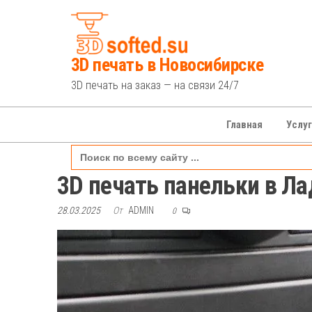
Перейти
к
содержимому
3D печать в Новосибирске
3D печать на заказ — на связи 24/7
Главная
Услу
Search
for:
3D печать панельки в Ла
28.03.2025
От
ADMIN
0