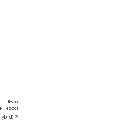
ДАЛЕЕ
Следующая
t FC/CSST
запись
Hybrid)