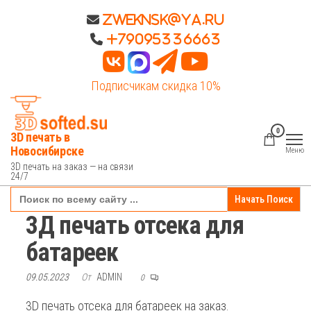
Перейти
Zweknsk@ya.ru
к
+79095336663
содержимому
Подписчикам скидка 10%
0
3D печать в
Новосибирске
Меню
3D печать на заказ — на связи
24/7
Search
for:
3Д печать отсека для
батареек
09.05.2023
От
ADMIN
0
3D печать отсека для батареек на заказ.