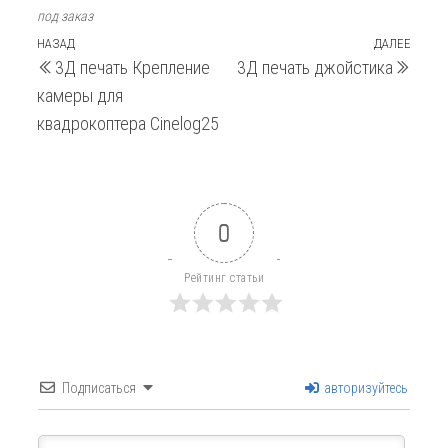
под заказ
Навигация
Предыдущая
НАЗАД
ДАЛЕЕ
След
3Д печать Крепление
3Д печать джойстика
запись
запи
по
камеры для
записям
квадрокоптера Cinelog25
0
Рейтинг статьи
Подписаться
авторизуйтесь