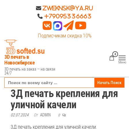
Перейти
Zweknsk@ya.ru
к
+79095336663
содержимому
Подписчикам скидка 10%
0
3D печать в
Новосибирске
Меню
3D печать на заказ — на связи
24/7
Search
for:
3Д печать крепления для
уличной качели
02.07.2024
От
ADMIN
0
3Д печать крепления для уличной качели.