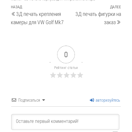
Навигация
Предыдущая
НАЗАД
ДАЛЕЕ
След
3Д печать крепления
3Д печать фигурки на
запись
запи
по
камеры для VW Golf Mk7
заказ
записям
0
Рейтинг статьи
Подписаться
авторизуйтесь