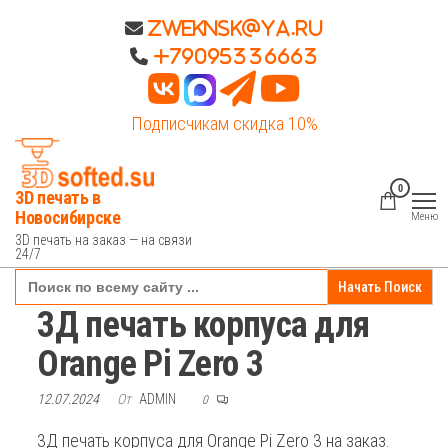
Перейти
Zweknsk@ya.ru
к
+79095336663
содержимому
Подписчикам скидка 10%
0
3D печать в
Новосибирске
Меню
3D печать на заказ — на связи
24/7
Search
for:
3Д печать корпуса для
Orange Pi Zero 3
12.07.2024
От
ADMIN
0
3Д печать корпуса для Orange Pi Zero 3 на заказ.