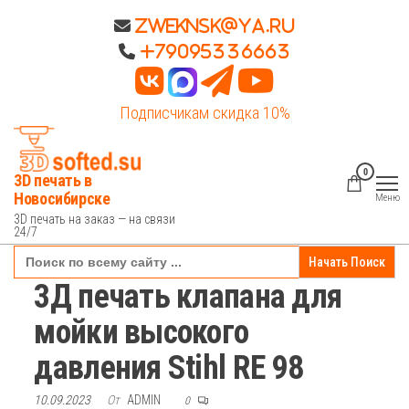
Перейти
Zweknsk@ya.ru
к
+79095336663
содержимому
Подписчикам скидка 10%
0
3D печать в
Новосибирске
Меню
3D печать на заказ — на связи
24/7
Search
for:
3Д печать клапана для
мойки высокого
давления Stihl RE 98
10.09.2023
От
ADMIN
0