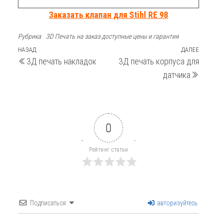
Заказать клапан для Stihl RE 98
Рубрика
3D Печать на заказ доступные цены и гарантия
Навигация
Предыдущая
НАЗАД
ДАЛЕЕ
След
3Д печать накладок
3Д печать корпуса для
запись
запи
по
датчика
записям
0
Рейтинг статьи
Подписаться
авторизуйтесь