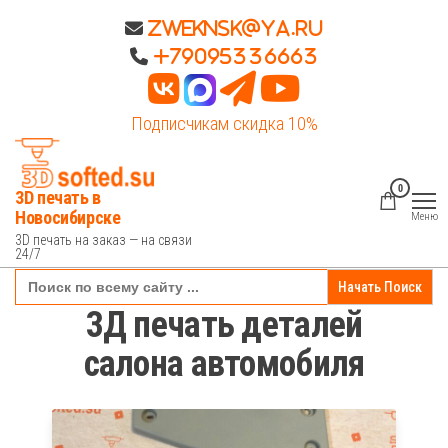
Перейти
Zweknsk@ya.ru
к
+79095336663
содержимому
Подписчикам скидка 10%
0
3D печать в
Новосибирске
Меню
3D печать на заказ — на связи
24/7
Search
for:
3Д печать деталей
салона автомобиля