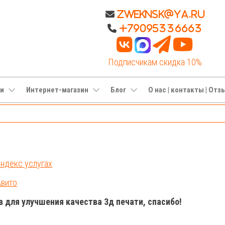
Zweknsk@ya.ru
+79095336663
Подписчикам скидка 10%
ги
Интернет-магазин
Блог
О нас | контакты | От
Яндекс услугах
Авито
 для улучшения качества 3д печати, спасибо!